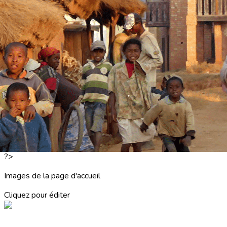
Exporter les lignes sélectionnées
Exporter toutes les colonnes
Exporter uniquement les colonnes affichées
Menu
<
>
ACCUEIL
ACTUALITES
NOS PARTENAIRES
LES LETTRES D'INFORMATIONS
?>
Images de la page d'accueil
Cliquez pour éditer