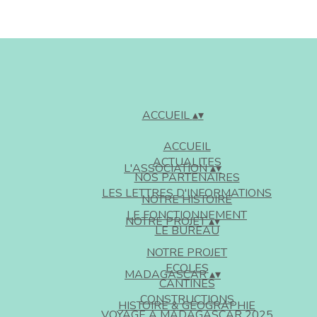
ACCUEIL
▴
▾
ACCUEIL
ACTUALITES
L'ASSOCIATION
▴
▾
NOS PARTENAIRES
LES LETTRES D'INFORMATIONS
NOTRE HISTOIRE
LE FONCTIONNEMENT
NOTRE PROJET
▴
▾
LE BUREAU
NOTRE PROJET
ECOLES
MADAGASCAR
▴
▾
CANTINES
CONSTRUCTIONS
HISTOIRE & GEOGRAPHIE
VOYAGE A MADAGASCAR 2025