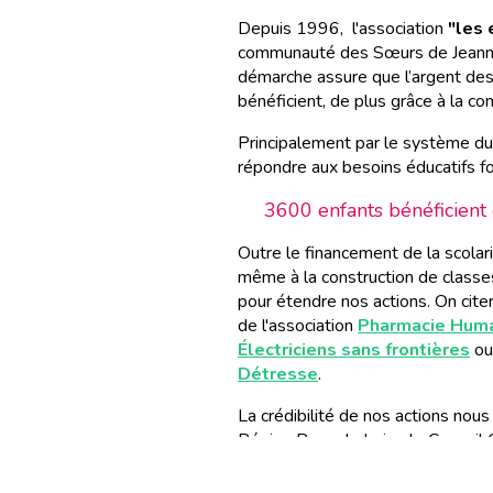
Depuis 1996, l'association
"les 
communauté des Sœurs de Jeanne
démarche assure que l’argent des
bénéficient, de plus grâce à la c
Principalement par le système du 
répondre aux besoins éducatifs f
3600 enfants bénéficient d
Outre le financement de la scolaris
même à la construction de classes
pour étendre nos actions. On cit
de l'association
Pharmacie Human
Électriciens sans frontières
ou 
Détresse
.
La crédibilité de nos actions no
Région Pays de Loire, le Conseil 
nombreux dons privés.