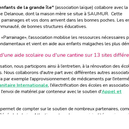
enfants de la grande île"
(association laïque) collabore avec la
 Delanoue, dont la maison mère se situe à SAUMUR. Cette
 parrainages et vos dons arrivent dans les bonnes poches. Les e
ommunauté, de bonnes structures éducatives.
«Parrainage», l'association mobilise les ressources nécessaires 
ondamentaux et vient en aide aux enfants malgaches les plus dém
'une aide scolaire ou d'une cantine sur 13 sites différe
ation, nous participons ainsi à l’entretien, à la rénovation des éco
. Nous collaborons d'autre part avec différentes autres associat
era par exemple l'approvisionnement de médicaments par l'intermé
itaire Internationale
, l'électrification des écoles en associati
l'envoi de matériel par conteneur avec le soutien d'
Appel et
us permet de compter sur le soutien de nombreux partenaires, co
Général de Loire-Atlantique et quelques municipalités, mais auss