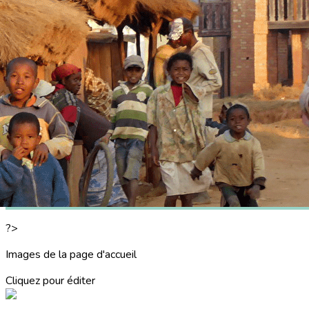
Exporter les lignes sélectionnées
Exporter toutes les colonnes
Exporter uniquement les colonnes affichées
Menu
<
>
NOTRE PROJET
ECOLES
CANTINES
CONSTRUCTIONS
VOYAGE A MADAGASCAR 2025
?>
Images de la page d'accueil
Cliquez pour éditer