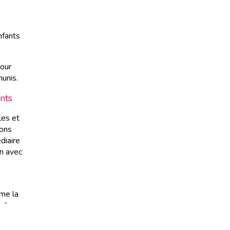
nfants
pour
unis.
nts
les et
ions
diaire
on avec
mme la
i de