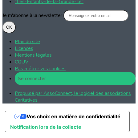
"Les-Enfants-de-la-Grande-Ile"
Je m'abonne à la newsletter
OK
Plan du site
Licences
Mentions légales
CGUV
Paramétrer vos cookies
Se connecter
Propulsé par AssoConnect, le logiciel des associations
Caritatives
Vos choix en matière de confidentialité
Notification lors de la collecte