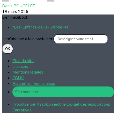
Denis PONCELET
19 mars 2026
Lien Facebook
"Les-Enfants-de-la-Grande-Ile"
Je m'abonne à la newsletter
OK
Plan du site
Licences
Mentions légales
CGUV
Paramétrer vos cookies
Se connecter
Propulsé par AssoConnect, le logiciel des associations
Caritatives