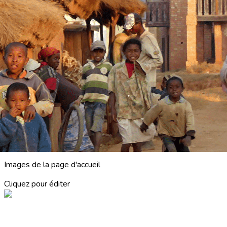
Exporter les lignes sélectionnées
Exporter toutes les colonnes
Exporter uniquement les colonnes affichées
Menu
<
>
ACCUEIL
ACTUALITES
NOS PARTENAIRES
LES LETTRES D'INFORMATIONS
?>
Images de la page d'accueil
Cliquez pour éditer